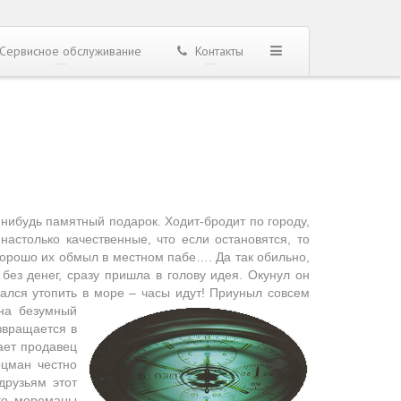
Сервисное обслуживание
Контакты
нибудь памятный подарок. Ходит-бродит по городу,
настолько качественные, что если остановятся, то
хорошо их обмыл в местном пабе…. Да так обильно,
 без денег, сразу пришла в голову идея. Окунул он
тался утопить в море – часы идут!
Приуныл совсем
на безумный
озвращается в
ает продавец
оцман честно
друзьям этот
его мореманы