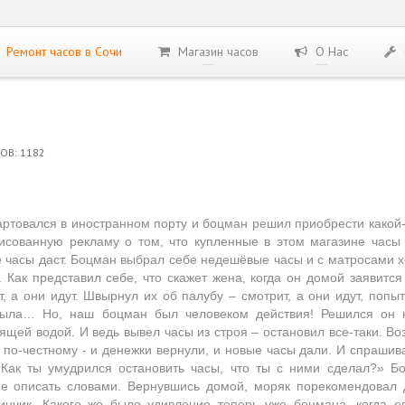
Ремонт часов в Сочи
Магазин часов
О Нас
ОВ: 1182
артовался в иностранном порту и боцман решил приобрести какой-
исованную рекламу о том, что купленные в этом магазине часы 
е часы даст. Боцман выбрал себе недешёвые часы и с матросами 
 Как представил себе, что скажет жена, когда он домой заявится
т, а они идут. Швырнул их об палубу – смотрит, а они идут, попы
была… Но, наш боцман был человеком действия! Решился он 
пящей водой. И ведь вывел часы из строя – остановил все-таки. В
е по-честному - и денежки вернули, и новые часы дали. И спрашив
 Как ты умудрился остановить часы, что ты с ними сделал?» Б
не описать словами. Вернувшись домой, моряк
порекомендовал 
зинчик. Какого же было удивление теперь уже боцмана, когда 