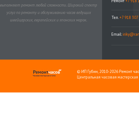
Ремонт
+7 918 
выполняют ремонт любой сложности. Широкий спектр
услуг по ремонту и обслуживанию часов ведущих
Тел.
+7 918 307
швейцарских, европейских и японских марок.
Email:
iriky@ram
© ИП Губин, 2010-2026 Ремонт час
Центральная часовая мастерская