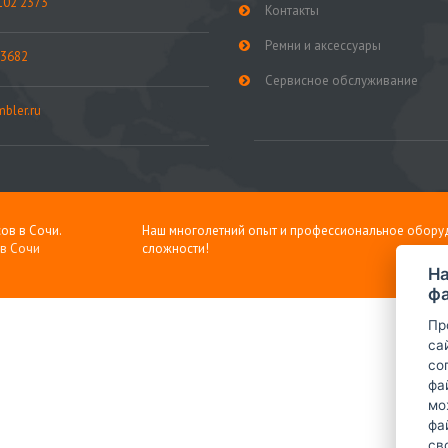
102 2373
Контакты
Ремни и аксессуары
 3682
Сервисное обслуживание
bler.ru
ов в Сочи.
Наш многолетний опыт и профессиональное обору
 в Сочи
сложности!
На
фа
Пр
са
со
фа
мо
фа
св