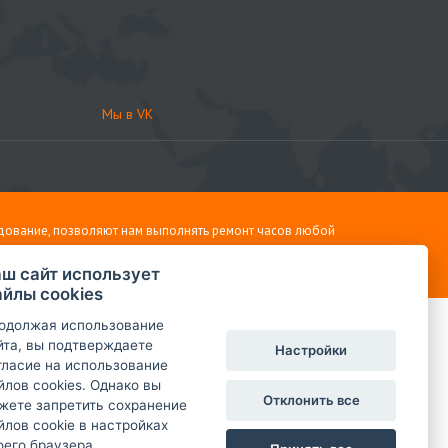
Мы в VK
дование, позволяют нам выполнять ремонт часов любой
ш сайт использует
йлы cookies
одолжая использование
йта, вы подтверждаете
Настройки
гласие на использование
йлов cookies. Однако вы
Отклонить все
жете запретить сохранение
йлов cookie в настройках
оего браузера.