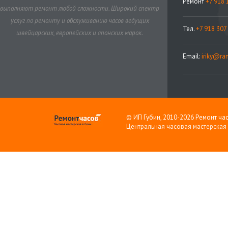
Ремонт
+7 918 
выполняют ремонт любой сложности. Широкий спектр
услуг по ремонту и обслуживанию часов ведущих
Тел.
+7 918 307
швейцарских, европейских и японских марок.
Email:
iriky@ram
© ИП Губин, 2010-2026 Ремонт час
Центральная часовая мастерская