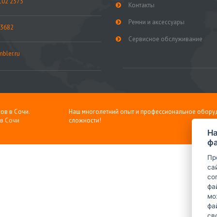
102 2373
Контакты
Ремни и аксессуары
 3682
Сервисное обслуживание
bler.ru
ов в Сочи.
Наш многолетний опыт и профессиональное обору
 в Сочи
сложности!
На
фа
Пр
са
со
фа
мо
фа
св