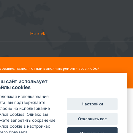
Мы в VK
дование, позволяют нам выполнять ремонт часов любой
ш сайт использует
йлы cookies
одолжая использование
йта, вы подтверждаете
Настройки
гласие на использование
йлов cookies. Однако вы
Отклонить все
жете запретить сохранение
йлов cookie в настройках
оего браузера.