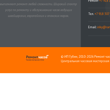
Ремонт
+7 918 
выполняют ремонт любой сложности. Широкий спектр
услуг по ремонту и обслуживанию часов ведущих
Тел.
+7 918 307
швейцарских, европейских и японских марок.
Email:
iriky@ram
© ИП Губин, 2010-2026 Ремонт час
Центральная часовая мастерская