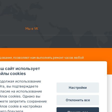
Мы в VK
дование, позволяют нам выполнять ремонт часов любой
ш сайт использует
йлы cookies
одолжая использование
йта, вы подтверждаете
Настройки
гласие на использование
йлов cookies. Однако вы
Отклонить все
жете запретить сохранение
йлов cookie в настройках
оего браузера.