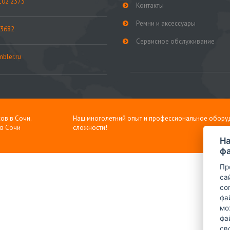
102 2373
Контакты
Ремни и аксессуары
 3682
Сервисное обслуживание
bler.ru
ов в Сочи.
Наш многолетний опыт и профессиональное обору
 в Сочи
сложности!
На
фа
Пр
са
со
фа
мо
фа
св