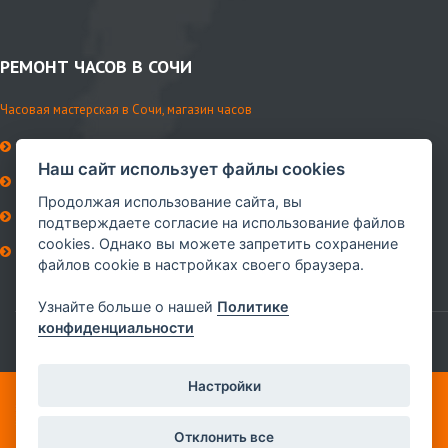
РЕМОНТ ЧАСОВ В СОЧИ
Часовая мастерская в Сочи, магазин часов
История мастерской
Наш сайт использует файлы cookies
Контакты
Продолжая использование сайта, вы
Ремни и аксессуары
подтверждаете согласие на использование файлов
cookies. Однако вы можете запретить сохранение
Сервисное обслуживание
файлов cookie в настройках своего браузера.
Мы в VK
Узнайте больше о нашей
Политике
конфиденциальности
Настройки
© ИП Губин, 2010-2026 Ремонт часов в Сочи.
Отклонить все
Центральная часовая мастерская в Сочи